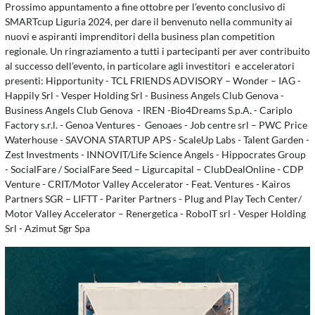
Prossimo appuntamento a fine ottobre per l’evento conclusivo di
SMARTcup Liguria 2024, per dare il benvenuto nella community ai
nuovi e aspiranti imprenditori della business plan competition
regionale. Un ringraziamento a tutti i partecipanti per aver contribuito
al successo dell’evento, in particolare agli investitori
e acceleratori
presenti: Hipportunity - TCL FRIENDS ADVISORY – Wonder – IAG -
Happily Srl - Vesper Holding Srl - Business Angels Club Genova -
Business Angels Club Genova
- IREN -Bio4Dreams S.p.A. - Cariplo
Factory s.r.l. - Genoa Ventures -
Genoaes - Job centre srl – PWC Price
Waterhouse - SAVONA STARTUP APS - ScaleUp Labs - Talent Garden -
Zest Investments - INNOVIT/Life Science Angels - Hippocrates Group
- SocialFare / SocialFare Seed – Ligurcapital – ClubDealOnline - CDP
Venture - CRIT/Motor Valley Accelerator - Feat.
Ventures - Kairos
Partners SGR – LIFTT - Pariter Partners - Plug and Play Tech Center/
Motor Valley Accelerator – Renergetica - RoboIT srl - Vesper Holding
Srl - Azimut Sgr Spa