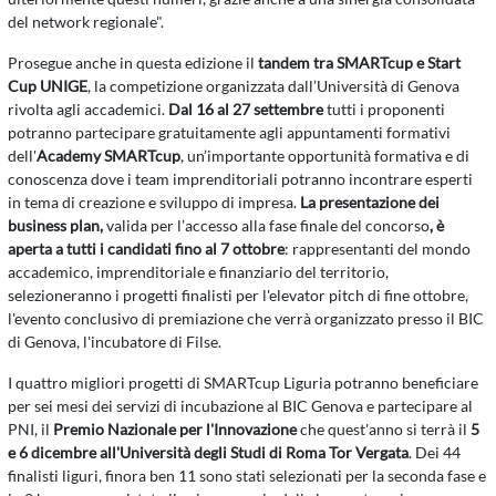
del network regionale".
Prosegue anche in questa edizione il
tandem tra SMARTcup e Start
Cup UNIGE
, la competizione organizzata dall’Università di Genova
rivolta agli accademici.
Dal 16 al 27 settembre
tutti i proponenti
potranno partecipare gratuitamente agli appuntamenti formativi
dell'
Academy SMARTcup
, un’importante opportunità formativa e di
conoscenza dove i team imprenditoriali potranno incontrare esperti
in tema di creazione e sviluppo di impresa.
La presentazione dei
business plan,
valida per l’accesso alla fase finale del concorso
, è
aperta a tutti i candidati fino al 7 ottobre
: rappresentanti del mondo
accademico, imprenditoriale e finanziario del territorio,
selezioneranno i progetti finalisti per l'elevator pitch di fine ottobre,
l'evento conclusivo di premiazione che verrà organizzato presso il BIC
di Genova, l'incubatore di Filse.
I quattro migliori progetti di SMARTcup Liguria potranno beneficiare
per sei mesi dei servizi di incubazione al BIC Genova e partecipare al
PNI, il
Premio Nazionale per l'Innovazione
che quest'anno si terrà il
5
e 6 dicembre all'Università degli Studi di Roma Tor Vergata
. Dei 44
finalisti liguri, finora ben 11 sono stati selezionati per la seconda fase e