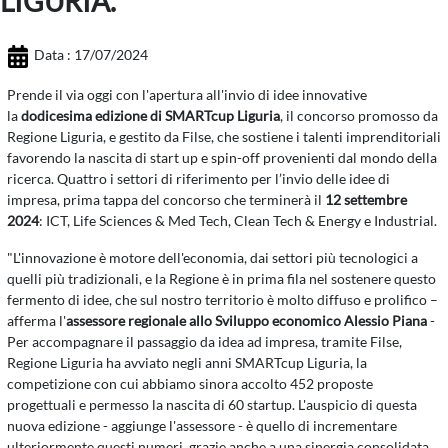
LIGURIA.
Data : 17/07/2024
Prende il via oggi con l'apertura all'invio di idee innovative
la
dodicesima edizione di SMARTcup Liguria
, il concorso promosso da
Regione Liguria, e gestito da Filse, che sostiene i talenti imprenditoriali
favorendo la nascita di start up e spin-off provenienti dal mondo della
ricerca. Quattro i settori di riferimento per l’invio delle idee di
impresa, prima tappa del concorso che terminerà il
12 settembre
2024
: ICT, Life Sciences & Med Tech, Clean Tech & Energy e Industrial.
"L'innovazione è motore dell'economia, dai settori più tecnologici a
quelli più tradizionali, e la Regione è in prima fila nel sostenere questo
fermento di idee, che sul nostro territorio è molto diffuso e prolifico –
afferma l'
assessore regionale allo Sviluppo economico Alessio Piana
-
Per accompagnare il passaggio da idea ad impresa, tramite Filse,
Regione Liguria ha avviato negli anni SMARTcup Liguria, la
competizione con cui abbiamo sinora accolto 452 proposte
progettuali e permesso la nascita di 60 startup. L'auspicio di questa
nuova edizione - aggiunge l'assessore - è quello di incrementare
ulteriormente questi numeri, grazie anche a una sinergia consolidata