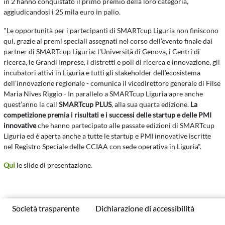
in 2 hanno conquistato il primo premio della loro categoria,
aggiudicandosi i 25 mila euro in palio.
"Le opportunità per i partecipanti di SMARTcup Liguria non finiscono
qui, grazie ai premi speciali assegnati nel corso dell’evento finale dai
partner di SMARTcup Liguria: l’Università di Genova, i Centri di
ricerca, le Grandi Imprese, i distretti e poli di ricerca e innovazione, gli
incubatori attivi in Liguria e tutti gli stakeholder dell’ecosistema
dell’innovazione regionale - comunica il vicedirettore generale di Filse
Maria Nives Riggio - In parallelo a SMARTcup Liguria apre anche
quest’anno la call
SMARTcup PLUS
, alla sua quarta edizione.
La
competizione premia i risultati e i successi delle startup e delle PMI
innovative
che hanno partecipato alle passate edizioni di SMARTcup
Liguria ed è aperta anche a tutte le startup e PMI innovative iscritte
nel Registro Speciale delle CCIAA con sede operativa in Liguria".
Qui
le slide di presentazione.
Società trasparente
Dichiarazione di accessibilità